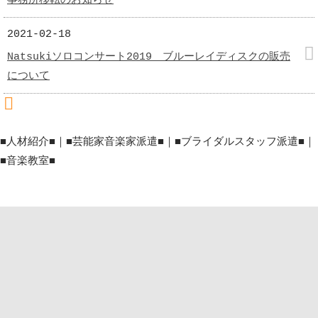
事務所移転のお知らせ
2021-02-18
Natsukiソロコンサート2019 ブルーレイディスクの販売
について
RSS(別ウィンドウで開きます)
■人材紹介■｜■芸能家音楽家派遣■｜■ブライダルスタッフ派遣■｜
■音楽教室■